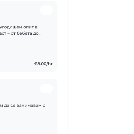
вугодишен опит в
ст – от бебета до
и и английски език,
€8.00/hr
м да се занимавам с