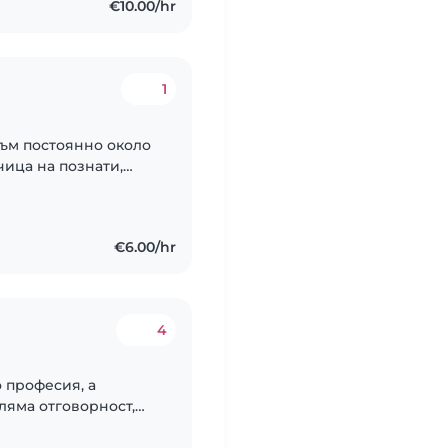
€10.00/hr
1
съм постоянно около
чица на познати,
а в летни занимални.
€6.00/hr
4
о професия, а
ляма отговорност,
м с три години