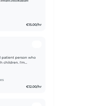
е имам.обожавам
€15.00/hr
nd patient person who
h children. I'm
g a safe, fun, and
tes
€12.00/hr