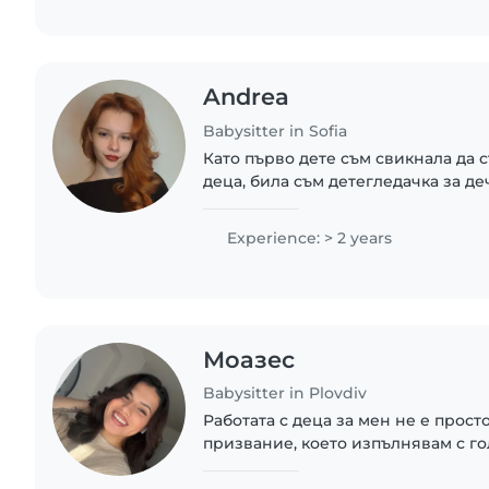
Andrea
Babysitter in Sofia
Като първо дете съм свикнала да 
деца, била съм детегледачка за де
както и няколко лета съм помагал
Тренирала съм балет 9+ години,..
Experience: > 2 years
Моазес
Babysitter in Plovdiv
Работата с деца за мен не е прост
призвание, което изпълнявам с го
търпение и отдаденост. Разполага