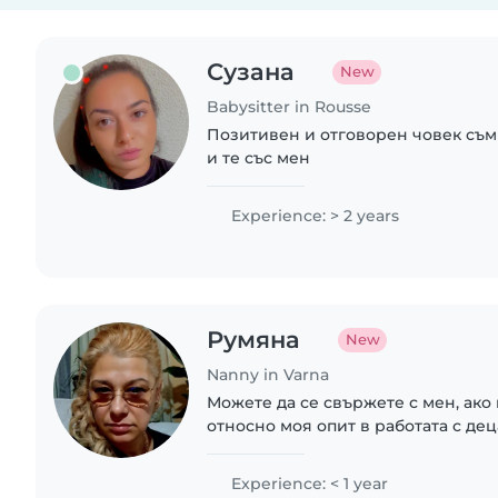
Сузана
New
Babysitter in Rousse
Позитивен и отговорен човек съм 
и те със мен
Experience: > 2 years
Румяна
New
Nanny in Varna
Можете да се свържете с мен, ако
относно моя опит в работата с деца
Experience: < 1 year