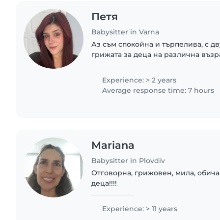
Петя
Babysitter in Varna
Аз съм спокойна и търпелива, с д
грижата за деца на различна възра
ученици. Владея отлично българск
обичам творческите занимания..
Experience: > 2 years
Average response time: 7 hours
Mariana
Babysitter in Plovdiv
Отговорна, грижовен, мила, обича
деца!!!!
Experience: > 11 years