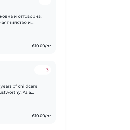
ижовна и отговорна.
наятчийство и
дачи. Отлично се
€10.00/hr
3
years of childcare
rustworthy. As a
e to every child I look
€10.00/hr