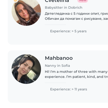
Cvetelina
New
Babysitter in Dobrich
Детегледачка с 5 години опит, гр
Обичам да помагам с рисуване, за
музика, както и с домакинските за
справям с деца от 0 до 3 години.
Experience: > 5 years
Mahbanoo
Nanny in Sofia
Hi! I'm a mother of three with many 
experience. I’m patient, kind, and t
nanny, I bring calm, balance, and car
after. Available..
Experience: > 11 years