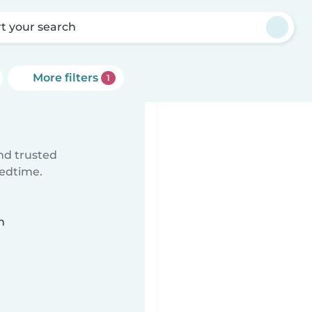
rt your search
More filters
1
ind trusted
bedtime.
n