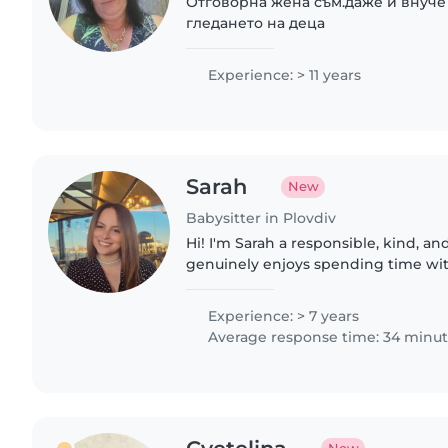
Отговорна жена съм.даже и внуч
гледането на деца
Experience: > 11 years
Sarah
New
Babysitter in Plovdiv
Hi! I'm Sarah a responsible, kind, a
genuinely enjoys spending time wit
reliable, organized, and love creatin
caring environment...
Experience: > 7 years
Average response time: 34 minu