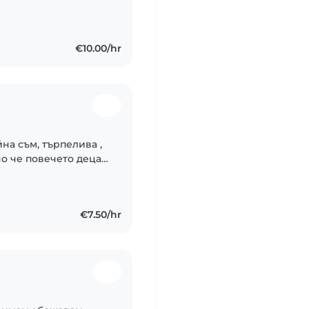
омобил.
€10.00/hr
йна съм, търпелива ,
о че повечето деца
€7.50/hr