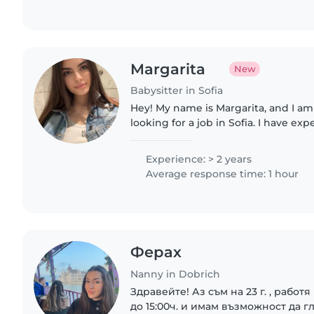
Margarita
New
Babysitter in Sofia
Hey! My name is Margarita, and I am
looking for a job in Sofia. I have ex
and am responsible, patient, and car
throughout..
Experience: > 2 years
Average response time: 1 hour
Ферах
Nanny in Dobrich
Здравейте! Аз съм на 23 г. , работ
до 15:00ч. и имам възможност да 