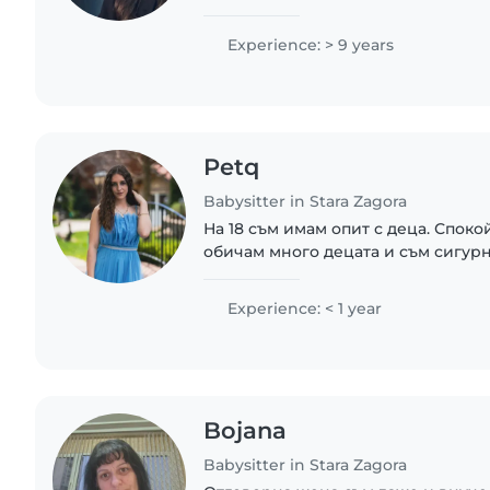
това. Като разполагам с личен авт
Experience: > 9 years
Petq
Babysitter in Stara Zagora
На 18 съм имам опит с деца. Споко
обичам много децата и съм сигурн
ме обичат
Experience: < 1 year
Bojana
Babysitter in Stara Zagora