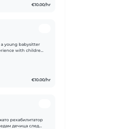
€10.00/hr
 a young babysitter
perience with children
ing. I am available
€10.00/hr
я като рехабилитатор
гледам дечица след