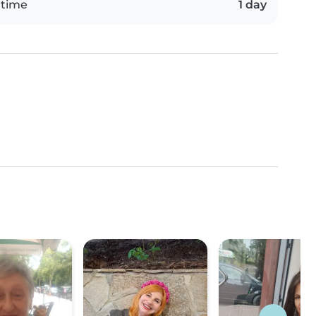
 time
1 day