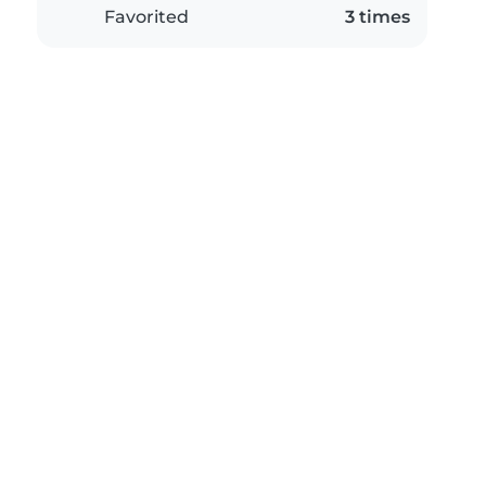
Favorited
3 times