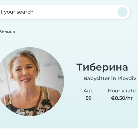
rt your search
берина
Тиберина
Babysitter in Plovdiv
Age
Hourly rate
59
€8.50/hr