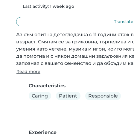
Last activity:
1 week ago
Translate
Аз съм опитна детегледачка с 11 години стаж 
възраст. Смятам се за грижовна, търпелива и 
умения като четене, музика и игри, които мога
да помогна и с някои домашни задължения кат
запозная с вашето семейство и да обсъдим как
Read more
Characteristics
Caring
Patient
Responsible
Experience