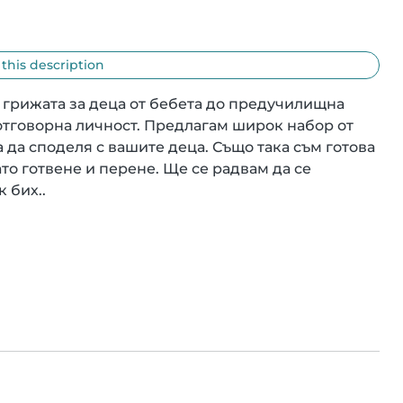
 this description
в грижата за деца от бебета до предучилищна 
отговорна личност. Предлагам широк набор от 
 да споделя с вашите деца. Също така съм готова 
о готвене и перене. Ще се радвам да се 
 бих..