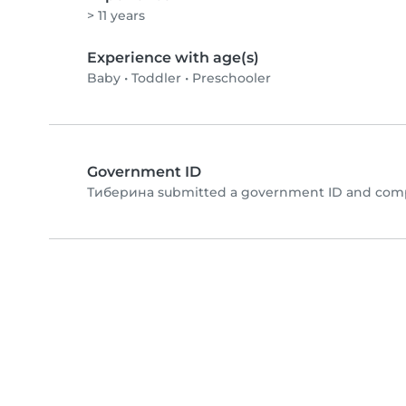
> 11 years
Experience with age(s)
Baby
•
Toddler
•
Preschooler
Government ID
Тиберина submitted a government ID and compl