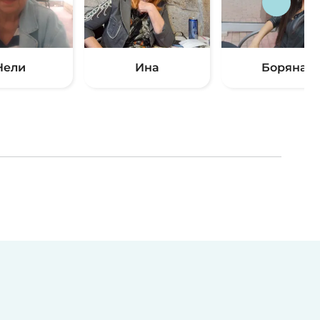
Нели
Ина
Боряна