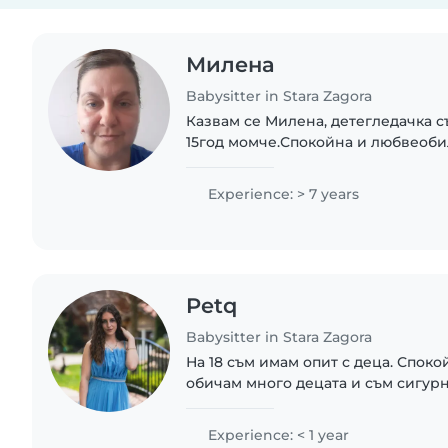
Милена
Babysitter in Stara Zagora
Казвам се Милена, детегледачка с
15год момче.Спокойна и любвеоби
обичам много дечицата грижа се з
любов.Усмихната, весела и спокойн
Experience: > 7 years
Petq
Babysitter in Stara Zagora
На 18 съм имам опит с деца. Споко
обичам много децата и съм сигурн
ме обичат
Experience: < 1 year