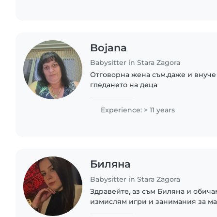
Bojana
Babysitter in Stara Zagora
Отговорна жена съм.даже и внуч
гледането на деца
Experience: > 11 years
Биляна
Babysitter in Stara Zagora
Здравейте, аз съм Биляна и обичам
измислям игри и занимания за ма
грижите за тях. Завършила съм на