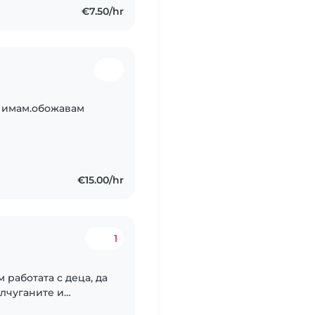
€7.50/hr
е имам.обожавам
€15.00/hr
1
 работата с деца, да
лчуганите и
чална и