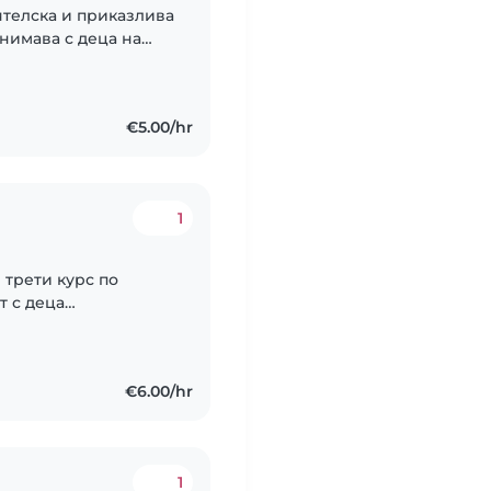
ятелска и приказлива
анимава с деца на
ици. Имам
отова..
€5.00/hr
1
 трети курс по
т с деца
 кътове, изискван от
 гр...
€6.00/hr
1