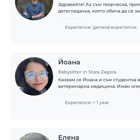
Здравейте! Аз съм творческа, при
детегледачка, която обича да се з
всяка възраст – от бебета до учен
сертификат за първа помощ и съм г
Experience: general.experience.
Йоана
Babysitter in Stara Zagora
Казвам се Йоана и съм студентка в
ветеринарна медицина. Имам опи
благодарение на стажа си в детски
училище „Проф. д-р Асен Златаров“,
Experience: > 1 year
Елена