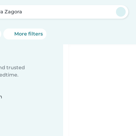
ra Zagora
More filters
ind trusted
bedtime.
n