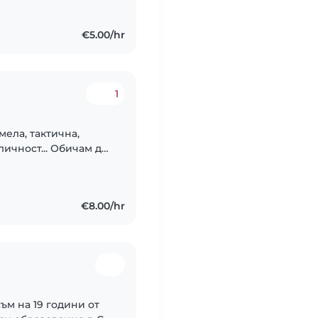
а съм в детска..
€5.00/hr
1
мела, тактична,
личност... Обичам да
си любимци и хората
ам..
€8.00/hr
ъм на 19 години от