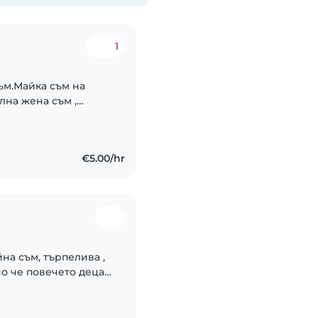
1
ъм.Майка съм на
лна жена съм ,
а тях с
а.Гледала съм..
€5.00/hr
йна съм, търпелива ,
о че повечето деца