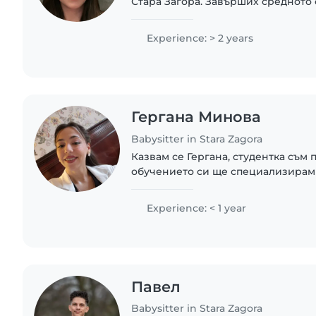
Стара Загора. Завърших средното
„Иван Вазов“. Понастоящем съм ст
по специалност „Социални..
Experience: > 2 years
Гергана Минова
Babysitter in Stara Zagora
Казвам се Гергана, студентка съм
обучението си ще специализирам
Грижовна съм, отговорна, ходила 
вокален педагог. Имам опит с децат
Experience: < 1 year
Павел
Babysitter in Stara Zagora