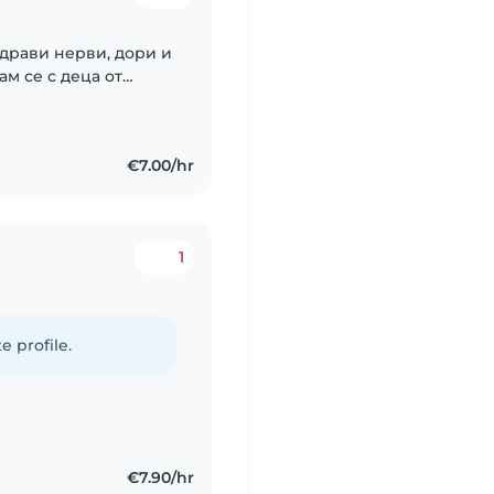
здрави нерви, дори и
ам се с деца от
кви животни.
€7.00/hr
1
e profile.
€7.90/hr