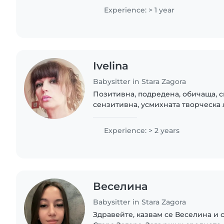
предучилищна педагогика. Работил
Experience: > 1 year
Ivelina
Babysitter in Stara Zagora
Позитивна, подредена, обичаща, с
сензитивна, усмихната творческа 
готвя, да се грижа за домашните 
около мен... Чета книги, интересув
Experience: > 2 years
Веселина
Babysitter in Stara Zagora
Здравейте, казвам се Веселина и с