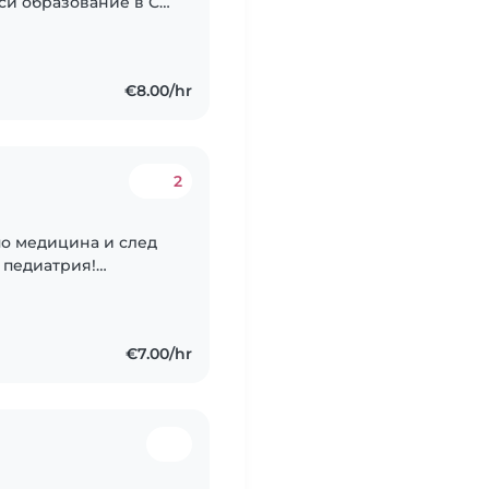
 си образование в СУ
удентка втори курс
€8.00/hr
2
 по медицина и след
 педиатрия!
съм 10 години на
а...
€7.00/hr