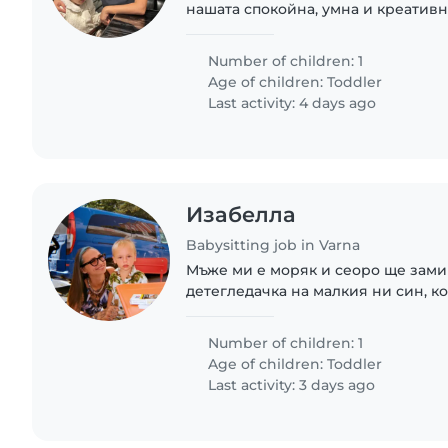
нашата спокойна, умна и креатив
Нашите очаквания: През сутринта до обяд: • Активни
двигателни занимания с детето,..
Number of children: 1
Age of children:
Toddler
Last activity: 4 days ago
Изабелла
Babysitting job in Varna
Мъже ми е моряк и сеоро ще замин
детегледачка на малкия ни син, ко
годин (9 отктомври ще ги навърши)
да тренирам понякога.
Number of children: 1
Age of children:
Toddler
Last activity: 3 days ago