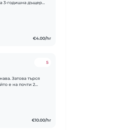
на 3-годишна дъщеря.
€4.00/hr
5
ава. Затова търся
йто е на почти 2
 за да мога да ходя
€10.00/hr