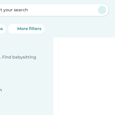
rt your search
ns
More filters
 Find babysitting
n