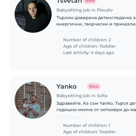
Tsvetan
New
Babysitting job in Plovdiv
Търсим доверена детенгледачка з
енергични, творчески и приказли
Предпочитаме грижите да се про
семейство.
Number of children: 2
Age of children:
Toddler
Last activity: 4 days ago
Yanko
New
Babysitting job in Sofia
Здравейте. Аз съм Yanko. Търся де
годишно момче от октомври до ма
10 часа седмично. Предлагам от 10 
Очаквам съобщението ви.
Number of children: 1
Age of children:
Toddler