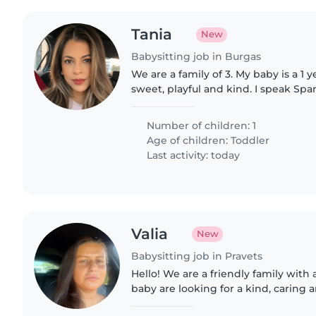
Tania
New
Babysitting job in Burgas
We are a family of 3. My baby is a 1 ye
sweet, playful and kind. I speak Sp
my husband also speaks Bulgarian. 
interviewing..
Number of children: 1
Age of children:
Toddler
Last activity: today
Valia
New
Babysitting job in Pravets
Hello! We are a friendly family wit
baby are looking for a kind, caring a
who loves babies and can create a s