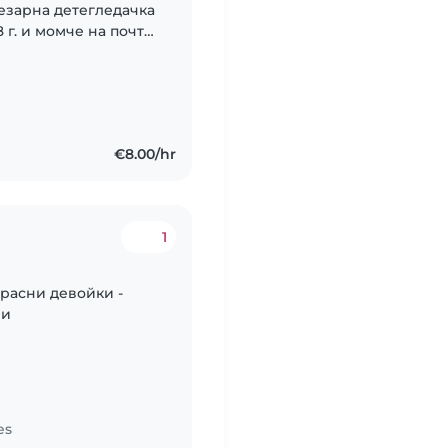
езарна детегледачка
 г. и момче на почти
ойни, добри и
..
€8.00/hr
1
красни девойки -
ни
es