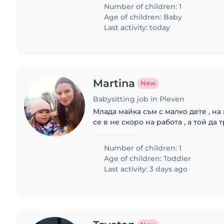
environment...
Number of children: 1
Age of children:
Baby
Last activity: today
Martina
New
Babysitting job in Pleven
Млада майка съм с малко дете , на
се в не скоро на работа , а той да 
Предвид факта че не мога да отсъст
това че той няма изграден..
Number of children: 1
Age of children:
Toddler
Last activity: 3 days ago