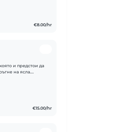
€8.00/hr
 която и предстои да
тръгне на ясла.
вам от работа , а и
€15.00/hr