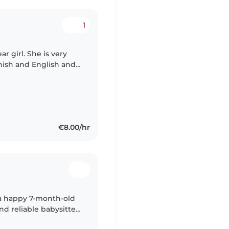
1
ar girl. She is very
anish and English and
We are interested in
€8.00/hr
h a happy 7-month-old
nd reliable babysitter
afe, calm and fun