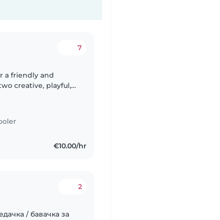
7
or a friendly and
wo creative, playful,
years old Looking for
ooler
€10.00/hr
2
дачка / бавачка за