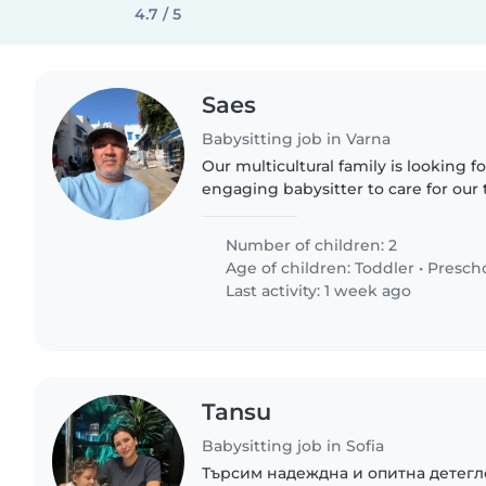
4.7 / 5
Saes
Babysitting job in Varna
Our multicultural family is looking f
engaging babysitter to care for our t
and talkative kids They are 3 and 6 
someone..
Number of children: 2
Age of children:
Toddler
•
Presch
Last activity: 1 week ago
Tansu
Babysitting job in Sofia
Търсим надеждна и опитна детегле