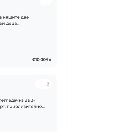
а нашите две
ви деца.
веждат в нашето
€10.00/hr
2
тегледачка За 3-
рт, приблизително
€ на час. София.