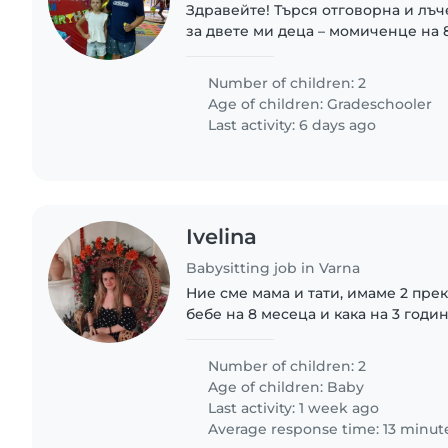
Здравейте! Търся отговорна и лъч
за двете ми деца – момиченце на 8
10 г. Децата са изключително спок
разбрани. Нямат специални нужди
Number of children: 2
Age of children:
Gradeschooler
Last activity: 6 days ago
Ivelina
Babysitting job in Varna
Ние сме мама и тати, имаме 2 пре
бебе на 8 месеца и кака на 3 годи
Number of children: 2
Age of children:
Baby
Last activity: 1 week ago
Average response time: 13 minut