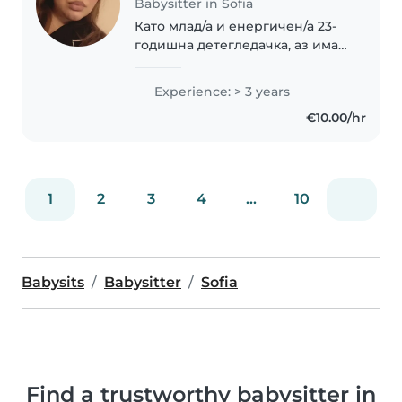
Babysitter in Sofia
Като млад/а и енергичен/а 23-
годишна детегледачка, аз имам
3 години опит в грижата за
малки деца, предимно за
Experience: > 3 years
бебета и малки деца. Говоря
€10.00/hr
английски и български език, а
в моята работа..
1
2
3
4
...
10
Babysits
Babysitter
Sofia
Find a trustworthy babysitter in