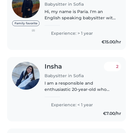
Babysitter in Sofia
Hi, my name is Paria. I'm an
English speaking babysitter with
experience in caring for
Family favorite
children. I'm responsible,
(2)
Experience: > 1 year
patient, and I truly love working
€15.00/hr
with kids. If you're looking for..
Insha
2
Babysitter in Sofia
I am a responsible and
enthusiastic 20-year-old who
loves working with children.
While I don't have any
Experience: < 1 year
professional childcare
€7.00/hr
experience yet, I've spent a lot of
time caring for my..