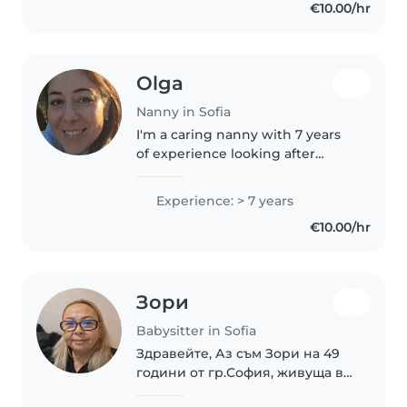
€10.00/hr
възраст. Като баба, имам много
опит в грижата..
Olga
Nanny in Sofia
I'm a caring nanny with 7 years
of experience looking after
babies and toddlers. I cared for 3
years my own baby team when I
Experience: > 7 years
lived in Cyprus. Basic level
€10.00/hr
speaking A2 in Bulgarian and..
Зори
Babysitter in Sofia
Здравейте, Аз съм Зори на 49
години от гр.София, живуща в
кв.Дружба 1. Работя