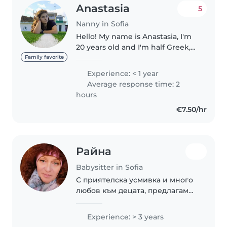
Anastasia
5
Nanny in Sofia
Hello! My name is Anastasia, I'm
20 years old and I'm half Greek,
half Bulgarian. I was born and
Family favorite
raised in Greece, I went to school
Experience: < 1 year
there and now I decided to
Average response time: 2
come to Bulgaria. Back..
hours
€7.50/hr
Райна
Babysitter in Sofia
С приятелска усмивка и много
любов към децата, предлагам
грижа за вашите малки. Имам 3
години опит в грижата за
Experience: > 3 years
бебета и деца в предшколна