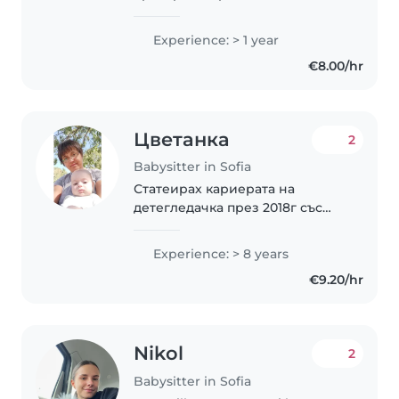
създавам спокойна, забавна и
сигурна среда за тях. Изучавам
Experience: > 1 year
психология и това ми дава
€8.00/hr
възможност за по-дълбоко
разбиране на децата..
Цветанка
2
Babysitter in Sofia
Статеирах кариерата на
детегледачка през 2018г със
грижи за близнаци момченца
на 8 месеца като работех 2/2 в
Experience: > 8 years
ресторант;пицария като
€9.20/hr
готвач.Много ми стана
интересно,тъй като много
обичах..
Nikol
2
Babysitter in Sofia