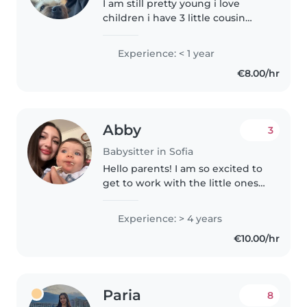
I am still pretty young i love
children i have 3 little cousin
who are 4 years old i used to
take care of one of them all the
Experience: < 1 year
time so i have experience i am
€8.00/hr
fun,nice i love children
Abby
3
Babysitter in Sofia
Hello parents! I am so excited to
get to work with the little ones
again. I have recently moved to
Sofia to study all the way from
Experience: > 4 years
Argentina! which is the perfect
€10.00/hr
situation for me..
Paria
8