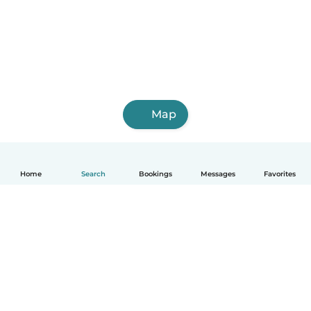
Map
Home
Search
Bookings
Messages
Favorites
English
How it works
Help
Terms & Privacy
Pricing