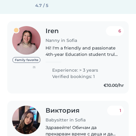
4.7 / 5
Iren
6
Nanny in Sofia
Hi! I'm a friendly and passionate
4th-year Education student truly
dedicated to early childhood
Family favorite
development. Along with my
(1)
Experience: > 3 years
studies, I have gained valuable
Verified bookings: 1
hands-on experience working..
€10.00/hr
Виктория
1
Babysitter in Sofia
Здравейте! Обичам да
прекарвам време с деца и да