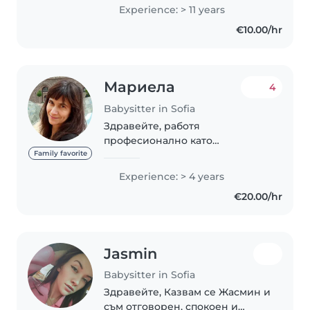
професионално със деца от 20
Experience: > 11 years
години, но иначе винаги съм
€10.00/hr
помагала на родини в
отглеждането на тяхните..
Мариела
4
Babysitter in Sofia
Здравейте, работя
професионално като
детегледачка от четири
Family favorite
години, грижила съм се за деца
Experience: > 4 years
от едномесечна до
€20.00/hr
десетгодишна възраст, имам и
богат личен опит като майка на
четири вече..
Jasmin
Babysitter in Sofia
Здравейте, Казвам се Жасмин и
съм отговорен, спокоен и