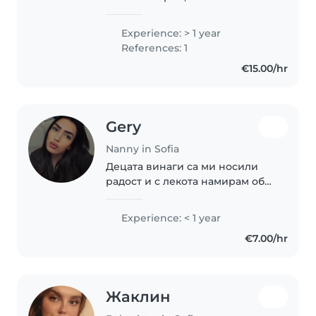
грижовен човек с истинска
любов към децата. Подхождам с
Experience: > 1 year
търпение, внимание и
References: 1
разбиране към всяко дете,
€15.00/hr
защото вярвам, че всяко..
Gery
Nanny in Sofia
Децата винаги са ми носили
радост и с лекота намирам общ
език с тях. Вярвам, че
доверието се печели с грижа,
Experience: < 1 year
търпение и искрено
€7.00/hr
отношение. Ще се радвам да
бъда човек, на когото можете..
Жаклин