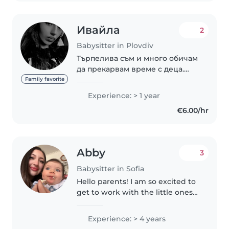
Ивайла
2
Babysitter in Plovdiv
Търпелива съм и много обичам
да прекарвам време с деца.
Обичам да играем, да четем
Family favorite
приказки и да им давам
Experience: > 1 year
внимание и грижа. Вярвам, че
€6.00/hr
спокойствието и топлината са
най-важното, когато..
Abby
3
Babysitter in Sofia
Hello parents! I am so excited to
get to work with the little ones
again. I have recently moved to
Sofia to study all the way from
Experience: > 4 years
Argentina! which is the perfect