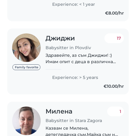
Физически активен човек -
Experience: < 1 year
правя силови тренировки,
€8.00/hr
нямам проблем със стълби,
тежест, багажи, дълго
приспиване..
Джиджи
17
Babysitter in Plovdiv
Здравейте, аз съм Джиджи! :)
Имам опит с деца в различна
възрастова група (0-10г.). Със
Family favorite
завършено педагогическо
Experience: > 5 years
образование съм. Активен
€10.00/hr
шофьор съм и разполагам с
кола. Определям себе..
Милена
1
Babysitter in Stara Zagora
Казвам се Милена,
детегледачка съм.Майка съм на