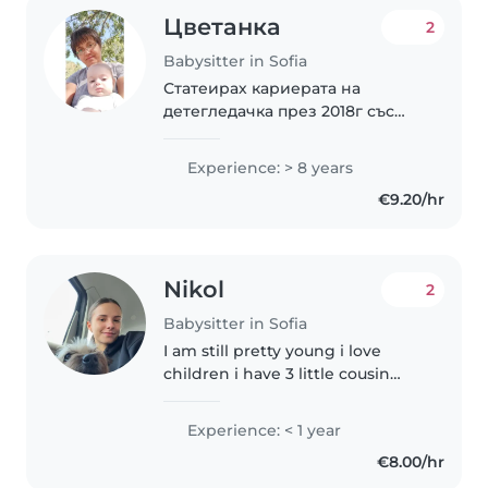
Цветанка
2
Babysitter in Sofia
Статеирах кариерата на
детегледачка през 2018г със
грижи за близнаци момченца
на 8 месеца като работех 2/2 в
Experience: > 8 years
ресторант;пицария като
€9.20/hr
готвач.Много ми стана
интересно,тъй като много
обичах..
Nikol
2
Babysitter in Sofia
I am still pretty young i love
children i have 3 little cousin
who are 4 years old i used to
take care of one of them all the
Experience: < 1 year
time so i have experience i am
€8.00/hr
fun,nice i love children