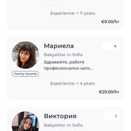
по грижа за деца от бебе до
малко дете. Говоря български
Experience: > 11 years
език. Известна съм с това, че
€9.00/hr
съм отговорна, приятелска и
грижовна...
Мариела
4
Babysitter in Sofia
Здравейте, работя
професионално като
детегледачка от четири
Family favorite
години, грижила съм се за деца
Experience: > 4 years
от едномесечна до
€20.00/hr
десетгодишна възраст, имам и
богат личен опит като майка на
четири вече..
Виктория
1
Babysitter in Sofia