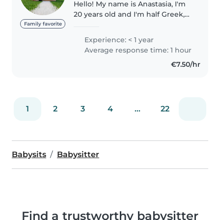
Hello! My name is Anastasia, I'm
20 years old and I'm half Greek,
half Bulgarian. I was born and
Family favorite
raised in Greece, I went to school
Experience: < 1 year
there and now I decided to
Average response time: 1 hour
come to Bulgaria. Back..
€7.50/hr
1
2
3
4
...
22
Babysits
Babysitter
Find a trustworthy babysitter