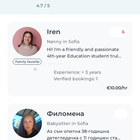
4.7 / 5
Iren
6
Nanny in Sofia
Hi! I'm a friendly and passionate
4th-year Education student truly
dedicated to early childhood
Family favorite
development. Along with my
(1)
Experience: > 3 years
studies, I have gained valuable
Verified bookings: 1
hands-on experience working..
€10.00/hr
Филомена
Babysitter in Sofia
Aз съм опитна 38-годишна
детегледачка с 11 годишен стаж