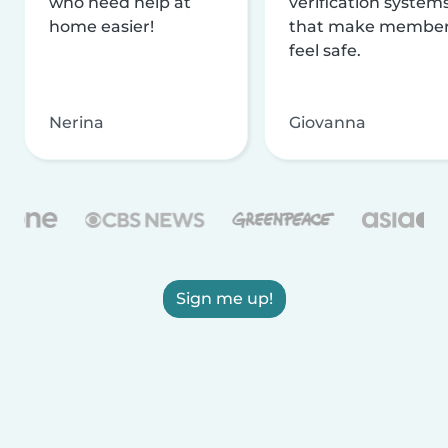
who need help at
verification system
home easier!
that make membe
feel safe.
Nerina
Giovanna
Sign me up!