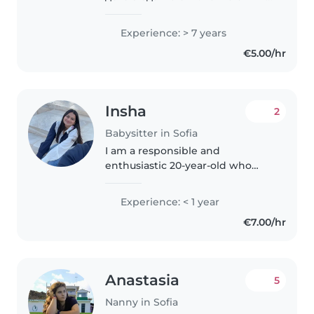
15год момче.Спокойна и
любвеобилна жена съм ,
Experience: > 7 years
обичам много дечицата грижа
€5.00/hr
се за тях с любов.Усмихната,
весела и спокойна.Гледала съм..
Insha
2
Babysitter in Sofia
I am a responsible and
enthusiastic 20-year-old who
loves working with children.
While I don't have any
Experience: < 1 year
professional childcare
€7.00/hr
experience yet, I've spent a lot of
time caring for my..
Anastasia
5
Nanny in Sofia