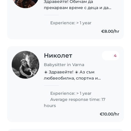
Здравейте! Обичам да
прекарвам време с деца и да
създавам спокойна, забавна и
сигурна среда за тях. Изучавам
Experience: > 1 year
психология и това ми дава
€8.00/hr
възможност за по-дълбоко
разбиране на децата..
Николет
4
Babysitter in Varna
☀️ Здравейте! ☀️ Аз съм
любвеобилна, спортна и
активна личност, за която
грижата за деца не е просто
Experience: > 1 year
работа, а начин да допринеса
Average response time: 17
за тяхното щастливо и
hours
пълноценно развитие. Вярвам
€10.00/hr
в..