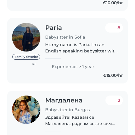
€10.00/hr
situation for me..
Paria
8
Babysitter in Sofia
Hi, my name is Paria. I'm an
English speaking babysitter with
experience in caring for
Family favorite
children. I'm responsible,
(2)
Experience: > 1 year
patient, and I truly love working
€15.00/hr
with kids. If you're looking for..
Магдалена
2
Babysitter in Burgas
Здравейте! Казвам се
Магдалена, радвам се, че съм
тук! Млада майка съм.