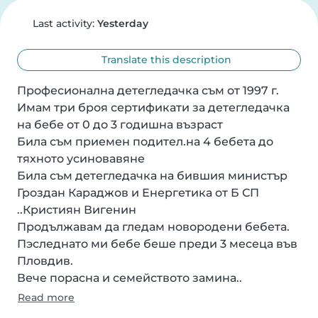
Last activity:
Yesterday
Translate this description
Професионална детегледачка съм от 1997 г.

Имам три броя сертификати за детегледачка 
на бебе от 0 до 3 годишна възраст

Била съм приемен подител.на 4 бебета до 
тяхното усиновавяне

Била съм детегледачка на бившия министър 
Гроздан Караджов и Енергетика от Б СП 
..Кристиян Вигенин

Продължавам да гледам новородени бебета.

Пэследнато ми бебе беше преди 3 месеца във 
Пловдив.

Вече порасна и семейството замина..
Read more