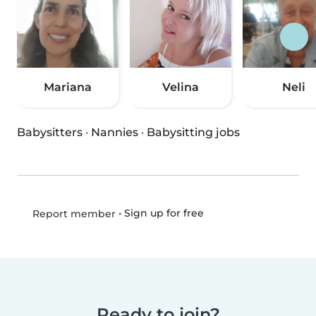
Mariana
Velina
Neli
Babysitters
·
Nannies
·
Babysitting jobs
•
Sign up for free
Report member
Ready to join?