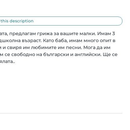
 this description
та, предлагам грижа за вашите малки. Имам 3 
дшколна възраст. Като баба, имам много опит в 
ки и свиря им любимите им песни. Мога да им 
м се свободно на български и английски. Ще се 
ялата..