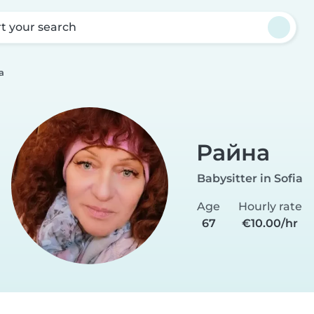
rt your search
а
Райна
Babysitter in Sofia
Age
Hourly rate
67
€10.00/hr