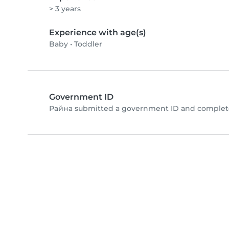
> 3 years
Experience with age(s)
Baby
•
Toddler
Government ID
Райна submitted a government ID and complete