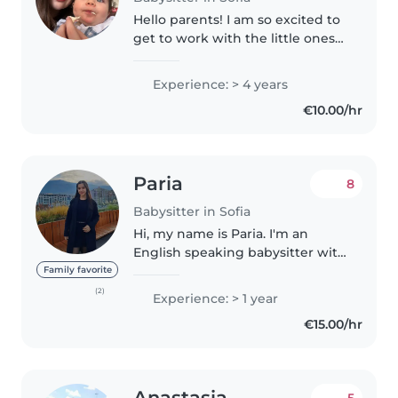
Hello parents! I am so excited to
get to work with the little ones
again. I have recently moved to
Sofia to study all the way from
Experience: > 4 years
Argentina! which is the perfect
€10.00/hr
situation for me..
Paria
8
Babysitter in Sofia
Hi, my name is Paria. I'm an
English speaking babysitter with
experience in caring for
Family favorite
children. I'm responsible,
(2)
Experience: > 1 year
patient, and I truly love working
€15.00/hr
with kids. If you're looking for..
Anastasia
5