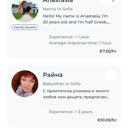
Nanny in Sofia
Hello! My name is Anastasia, I'm
20 years old and I'm half Greek,
half Bulgarian. I was born and
Family favorite
raised in Greece, I went to school
Experience: < 1 year
there and now I decided to
Average response time: 1 hour
come to Bulgaria. Back..
€7.50/hr
Райна
Babysitter in Sofia
С приятелска усмивка и много
любов към децата, предлагам
грижа за вашите малки. Имам 3
години опит в грижата за
Experience: > 3 years
бебета и деца в предшколна
€10.00/hr
възраст. Като баба, имам много
опит в грижата..