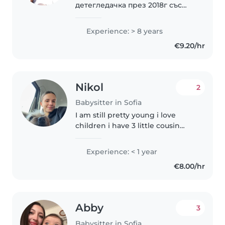
детегледачка през 2018г със
грижи за близнаци момченца
на 8 месеца като работех 2/2 в
Experience: > 8 years
ресторант;пицария като
€9.20/hr
готвач.Много ми стана
интересно,тъй като много
обичах..
Nikol
2
Babysitter in Sofia
I am still pretty young i love
children i have 3 little cousin
who are 4 years old i used to
take care of one of them all the
Experience: < 1 year
time so i have experience i am
€8.00/hr
fun,nice i love children
Abby
3
Babysitter in Sofia