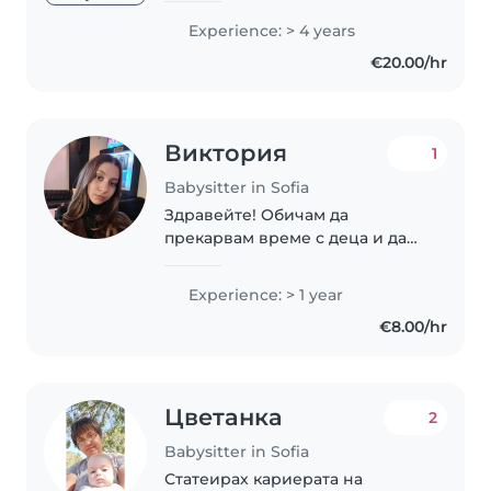
години, грижила съм се за деца
Experience: > 4 years
от едномесечна до
€20.00/hr
десетгодишна възраст, имам и
богат личен опит като майка на
четири вече..
Виктория
1
Babysitter in Sofia
Здравейте! Обичам да
прекарвам време с деца и да
създавам спокойна, забавна и
сигурна среда за тях. Изучавам
Experience: > 1 year
психология и това ми дава
€8.00/hr
възможност за по-дълбоко
разбиране на децата..
Цветанка
2
Babysitter in Sofia
Статеирах кариерата на