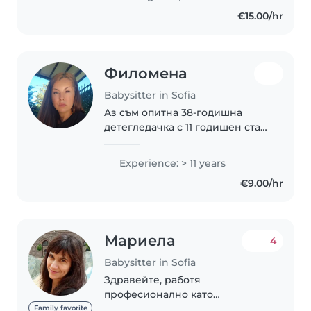
certification and a college
€15.00/hr
education,..
Филомена
Babysitter in Sofia
Aз съм опитна 38-годишна
детегледачка с 11 годишен стаж
по грижа за деца от бебе до
малко дете. Говоря български
Experience: > 11 years
език. Известна съм с това, че
€9.00/hr
съм отговорна, приятелска и
грижовна...
Мариела
4
Babysitter in Sofia
Здравейте, работя
професионално като
детегледачка от четири
Family favorite