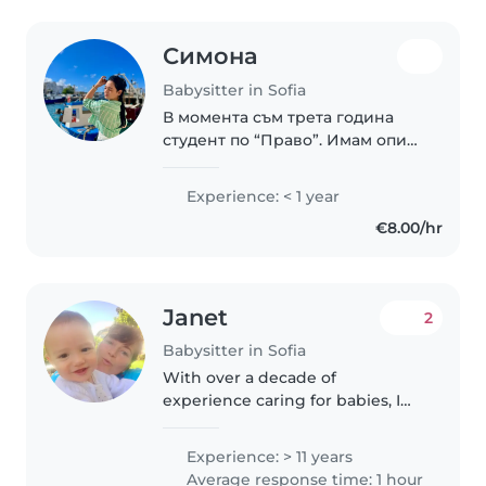
Симона
Babysitter in Sofia
В момента съм трета година
студент по “Право”. Имам опит
с грижа за деца понеже съм
била вече детегледачка а и
Experience: < 1 year
имам 5 по-малки братя и
€8.00/hr
сестри за които също съм
полагала грижи.Мога..
Janet
2
Babysitter in Sofia
With over a decade of
experience caring for babies, I
offer a nurturing and reliable
presence for your little one. My
Experience: > 11 years
background includes first aid
Average response time: 1 hour