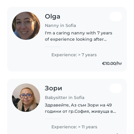
Olga
Nanny in Sofia
I'm a caring nanny with 7 years
of experience looking after
babies and toddlers. I cared for 3
years my own baby team when I
Experience: > 7 years
lived in Cyprus. Basic level
€10.00/hr
speaking A2 in Bulgarian and..
Зори
Babysitter in Sofia
Здравейте, Аз съм Зори на 49
години от гр.София, живуща в
кв.Дружба 1. Работя
професионално със деца от 20
Experience: > 11 years
години, но иначе винаги съм