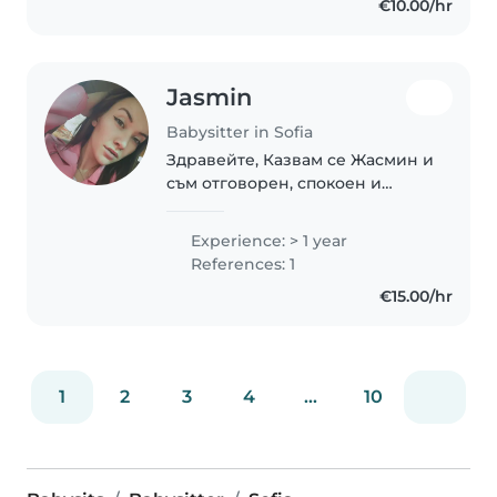
€10.00/hr
помагала на родини в
отглеждането на тяхните..
Jasmin
Babysitter in Sofia
Здравейте, Казвам се Жасмин и
съм отговорен, спокоен и
грижовен човек с истинска
любов към децата. Подхождам с
Experience: > 1 year
търпение, внимание и
References: 1
разбиране към всяко дете,
€15.00/hr
защото вярвам, че всяко..
1
2
3
4
...
10