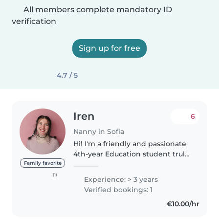
All members complete mandatory ID
verification
Sign up for free
4.7 / 5
Iren
6
Nanny in Sofia
Hi! I'm a friendly and passionate
4th-year Education student truly
dedicated to early childhood
Family favorite
development. Along with my
(1)
Experience: > 3 years
studies, I have gained valuable
Verified bookings: 1
hands-on experience working..
€10.00/hr