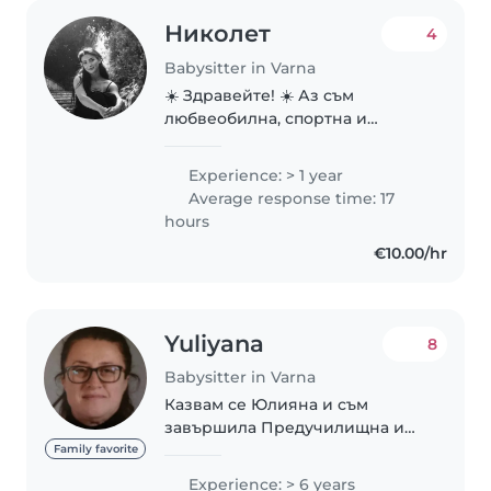
Николет
4
Babysitter in Varna
☀️ Здравейте! ☀️ Аз съм
любвеобилна, спортна и
активна личност, за която
грижата за деца не е просто
Experience: > 1 year
работа, а начин да допринеса
Average response time: 17
за тяхното щастливо и
hours
пълноценно развитие. Вярвам
€10.00/hr
в..
Yuliyana
8
Babysitter in Varna
Казвам се Юлияна и съм
завършила Предучилищна и
начална училищна педагогика.
Family favorite
Имам опит в работата в детски
Experience: > 6 years