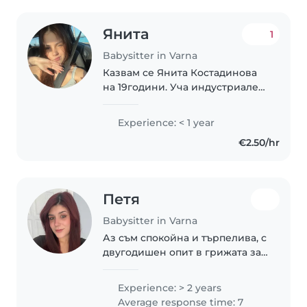
Янита
1
Babysitter in Varna
Казвам се Янита Костадинова
на 19години. Уча индустриален
дизайн в техническия
университет във Варна. В
Experience: < 1 year
свободното си време се
€2.50/hr
занимавам активно с пеене и
танци. Обичам да рисувам..
Петя
Babysitter in Varna
Аз съм спокойна и търпелива, с
двугодишен опит в грижата за
деца на различна възраст – от
бебета до ученици. Владея
Experience: > 2 years
отлично български и
Average response time: 7