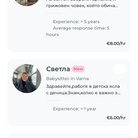
грижовен човек, който обича
да работи с деца. За мен е
важно всяко дете да се чувства
Experience: > 5 years
спокойно, сигурно и
Average response time: 5
обгрижено. Подхождам с
hours
внимание към
€8.00/hr
индивидуалните..
Светла
New
Babysitter in Varna
Здравейте,работя в детска ясла
с дечица.Знам,колко е важно за
тях да се чувстват спокойни,да
бъдат гушнати и да им бъде
Experience: < 1 year
забавно.Ще се радвам да имам
€6.00/hr
възможността да дам тази
любов..