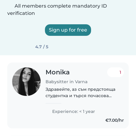
All members complete mandatory ID
verification
Sign up for free
4.7 / 5
Monika
1
Babysitter in Varna
Здравейте, аз съм предстояща
студентка и търся почасова
работа за лятото, която да мога
да съчетавам с останалите ми
Experience: < 1 year
ангажименти през деня. Нямам
€7.00/hr
опит като детегледачка, с
изключение..