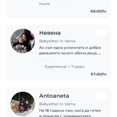
английски език, обичам
hours
творческите занимания..
€8.00/hr
Невена
Babysitter in Varna
Аз съм една усмихната и добра
дама,която много обича деца, а
те нея още повече.Имам опит и
като учител и като
Experience: > 7 years
детегледачка.С удоволствие
€7.00/hr
прекарвам време в приказния
и вълшебен свят..
Antoaneta
Babysitter in Varna
На 18 години съм, мога да готвя
и помагам с домакинската