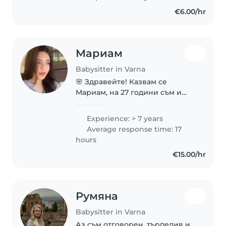
градини, както и гледането на
€6.00/hr
малки деца. Търпелива съм и
отговорна и работата..
Мариам
Babysitter in Varna
🌸 Здравейте! Казвам се
Мариам, на 27 години съм и
съм от гр. Варна. 🌸 👩🏻🏫
Професионалният ми опит
Experience: > 7 years
включва: 🎹 2 години
Average response time: 17
преподаване на пиано, поп и
hours
джаз пеене и солфеж в
€15.00/hr
музикална школа,..
Румяна
Babysitter in Varna
Аз съм отговорен, търпелив и