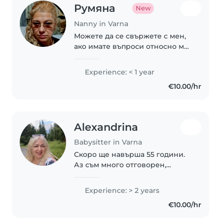
Румяна
New
Nanny in Varna
Можете да се свържете с мен,
ако имате въпроси относно моя
опит в работата с деца .
Experience: < 1 year
€10.00/hr
Alexandrina
Babysitter in Varna
Скоро ще навърша 55 години.
Аз съм много отговорен,
търпелив и емпатичен човек.
Обичам да бъда с деца, защото
Experience: > 2 years
нищо не е по-чисто от тях.
€10.00/hr
Харесва ми да си спомням
детството на моя син...