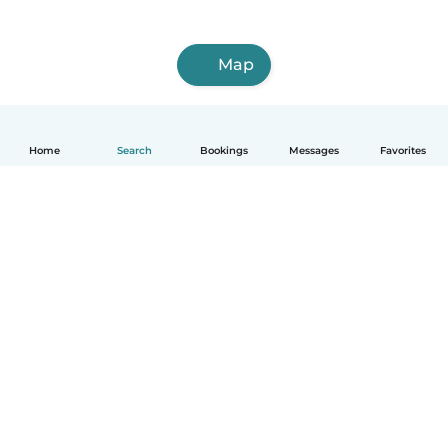
Map
Home
Search
Bookings
Messages
Favorites
English
How it works
Help
Terms & Privacy
Pricing
Company details
Babysits for Work
Community standards