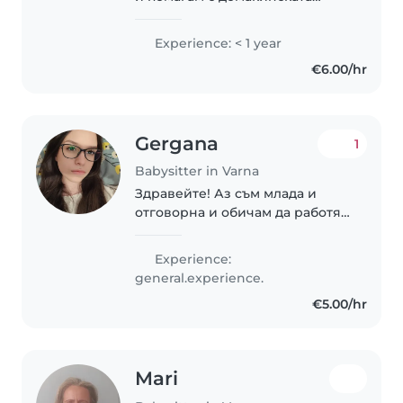
работа. Мога да помагам с
домашни и проекти
Experience: < 1 year
включително задачи по
€6.00/hr
математика.
Gergana
1
Babysitter in Varna
Здравейте! Аз съм млада и
отговорна и обичам да работя с
деца. Имам опит с предшколни
деца и съм сертифицирана за
Experience:
първа помощ. Умея да рисувам,
general.experience.
чета, помагам с домашните,ако
€5.00/hr
е нужно...
Mari