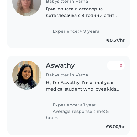
Babysitter in Varna
Грижовната и отговорна
детегледачка с 9 години опит в
грижата за малки деца.
Разположена съм на ваше
Experience: > 9 years
детско място за игра и
€8.57/hr
развлечение. С удоволствие
ще се грижа за вашето дете с..
Aswathy
2
Babysitter in Varna
Hi, I’m Aswathy! I’m a final year
medical student who loves kids
and enjoys spending time with
them. I’m caring, responsible,
Experience: < 1 year
and patient, and I make sure
Average response time: 5
children are safe, happy,..
hours
€6.00/hr