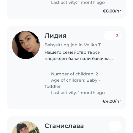
Last activity: 1 month ago
подавимся друг другу, будем
€8.00/hr
работать..
Лидия
3
Babysitting job in Veliko Tarnovo
Нашето семейство търси
надежден бавач или бавачка,
които могат да се грижат за
двете ни деца - едногодишно
Number of children: 2
бебе и тригодишно дете. Те са
Age of children:
Baby
•
много енергични,
Toddler
любознателни и творчески...
Last activity: 1 month ago
€4.00/hr
Станислава