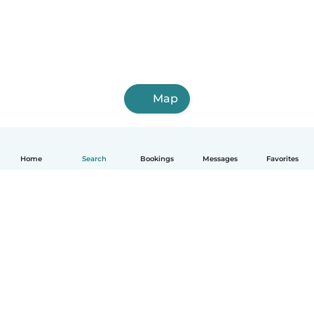
Map
Home
Search
Bookings
Messages
Favorites
English
How it works
Help
Terms & Privacy
Pricing
Company details
Babysits for Work