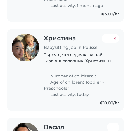
творчески. Искаме..
Last activity: 1 month ago
€5.00/hr
Христина
4
Babysitting job in Rousse
Търся детегледачка за най
-малкия палавник, Християн на
2 години.
Number of children: 3
Age of children:
Toddler
•
Preschooler
Last activity: today
€10.00/hr
Васил