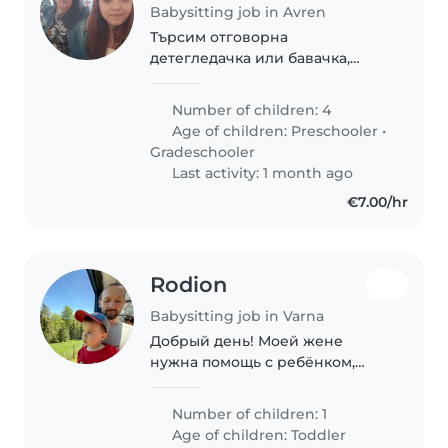
Babysitting job in Avren
Търсим отговорна
детегледачка или бавачка,
която ще се грижи за нашите
четири деца в предшколна и
Number of children: 4
начална учебна възраст. Децата
Age of children:
Preschooler
•
ни са енергични, забавни и
Gradeschooler
игриви. Имаме нужда от
Last activity: 1 month ago
някой,..
€7.00/hr
Rodion
Babysitting job in Varna
Добрый день! Моей жене
нужна помощь с ребёнком,
пока я уехал в командировку.
2,5 года здоровый,
Number of children: 1
жизнерадостный, активный и
Age of children:
Toddler
очень умный малыш. Если мы