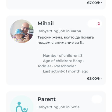
€7.00/hr
Mihail
2
Babysitting job in Varna
Търсим жена, която да помага
нощем с внимание за 5
месечния ни син. Често не спи
и търси успокоение на ръце.
Number of children: 3
Age of children:
Baby
•
Toddler
•
Preschooler
Last activity: 1 month ago
€5.00/hr
Parent
Babysitting job in Sofia