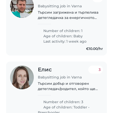
Babysitting job in Varna
Търсим загрижена и търпелива
детегледачка за енергичното
ни бебе. Предпочитаме човек,
който говори български, руски
Number of children: 1
и английски.
Age of children:
Baby
Last activity: 1 week ago
€10.00/hr
Елис
3
Babysitting job in Varna
Търсим добър и отговорен
детегледач/родител, който ще
се грижи за нашите 3 деца -
две деца в градинска възраст и
Number of children: 3
едно в ясла 2г+. Децата ни са
Age of children:
Toddler
•
енергични, любопитни и
Preschooler