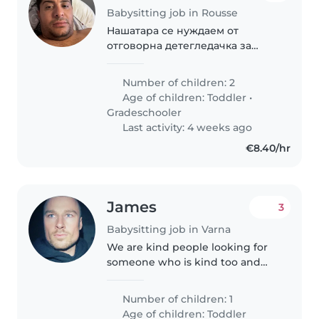
Babysitting job in Rousse
Нашатара се нуждаем от
отговорна детегледачка за
нашите две деца –
любознателно тригодишно и
Number of children: 2
спортно деветгодишно момче.
Age of children:
Toddler
•
Предпочитаме лице, удобно с
Gradeschooler
готвенето и леката домакинска
Last activity: 4 weeks ago
работа...
€8.40/hr
James
3
Babysitting job in Varna
We are kind people looking for
someone who is kind too and
enjoys time with our little girl
Number of children: 1
Age of children:
Toddler