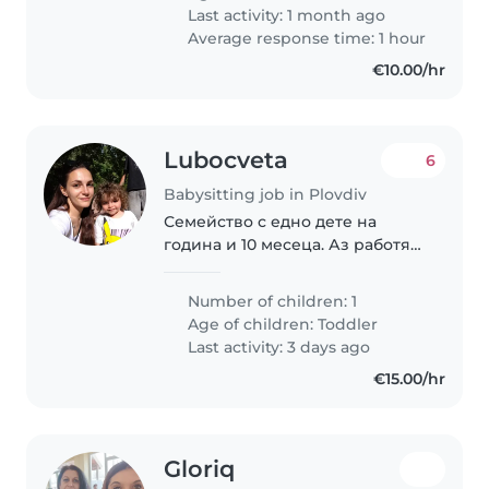
Last activity: 1 month ago
Average response time: 1 hour
€10.00/hr
Lubocveta
6
Babysitting job in Plovdiv
Семейство с едно дете на
година и 10 месеца. Аз работя
от вкъщи всеки ден от 11 до 7.
Бащата работи два на два, тоест
Number of children: 1
през два дни си е за два дни
Age of children:
Toddler
вкъщи и може да гледа детето.
Last activity: 3 days ago
Трябва..
€15.00/hr
Gloriq