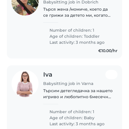
Babysitting job in Dobrich
Търся жена /момиче, което да
се грижи за детето ми, когато
се налага, да не ходи на ДГ-
когато е болна
Number of children: 1
Age of children:
Toddler
Last activity: 3 months ago
€10.00/hr
Iva
Babysitting job in Varna
Търсим детегледачка за нашето
игриво и любопитно 6месечно
бебе. Можете да ни изпратите
съобщение, ако сте
Number of children: 1
заинтересувани от тази работа.
Age of children:
Baby
Last activity: 3 months ago