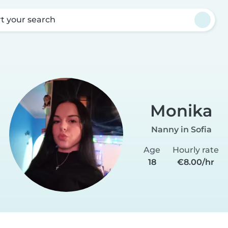
rt your search
Monika
Nanny in Sofia
Age
Hourly rate
18
€8.00/hr