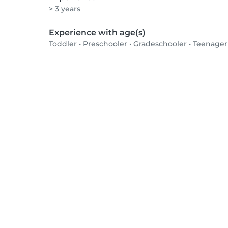
> 3 years
Experience with age(s)
Toddler
•
Preschooler
•
Gradeschooler
•
Teenager