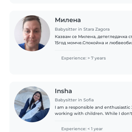
Милена
Babysitter in Stara Zagora
Казвам се Милена, детегледачка с
15год момче.Спокойна и любвеоби
обичам много дечицата грижа се з
любов.Усмихната, весела и спокойн
Experience: > 7 years
Insha
Babysitter in Sofia
I am a responsible and enthusiastic
working with children. While I don'
professional childcare experience yet
time caring for my..
Experience: < 1 year