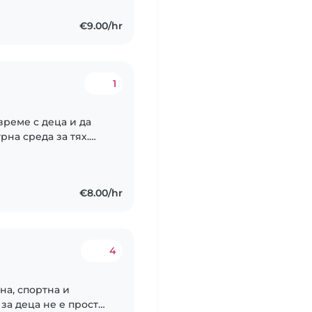
€9.00/hr
1
време с деца и да
рна среда за тях.
ава възможност за
€8.00/hr
4
на, спортна и
 за деца не е просто