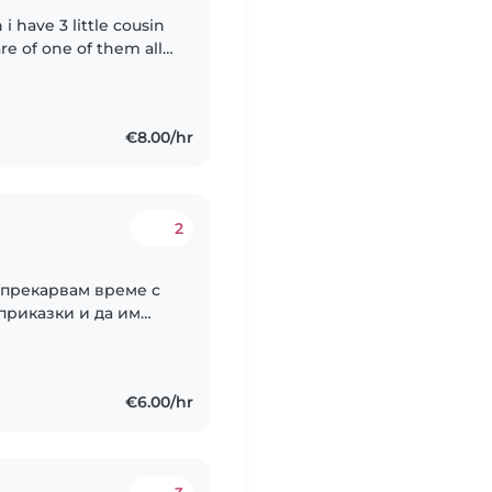
 i have 3 little cousin
re of one of them all
un,nice i love children
€8.00/hr
2
 прекарвам време с
 приказки и да им
 че спокойствието и
€6.00/hr