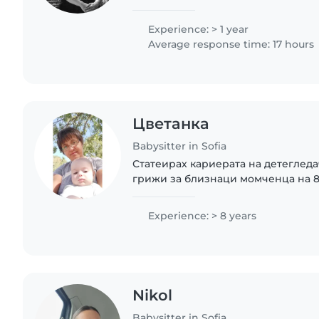
работа, а начин да допринеса за 
пълноценно развитие. Вярвам в..
Experience: > 1 year
Average response time: 17 hours
Цветанка
Babysitter in Sofia
Статеирах кариерата на детегледа
грижи за близнаци момченца на 8
работех 2/2 в ресторант;пицария 
стана интересно,тъй като много об
Experience: > 8 years
Nikol
Babysitter in Sofia