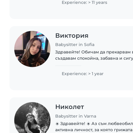
Experience: > 11 years
Виктория
Babysitter in Sofia
Здравейте! Обичам да прекарвам 
създавам спокойна, забавна и сигу
Изучавам психология и това ми д
по-дълбоко разбиране на децата..
Experience: > 1 year
Николет
Babysitter in Varna
☀️ Здравейте! ☀️ Аз съм любвеобил
активна личност, за която грижата