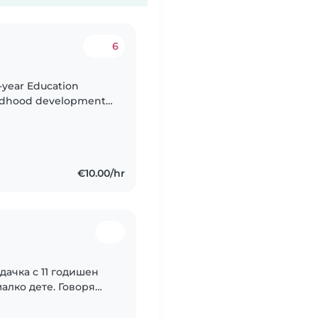
6
h-year Education
hildhood development.
ed valuable hands-on
€10.00/hr
дачка с 11 годишен
малко дете. Говоря
ва, че съм отговорна,