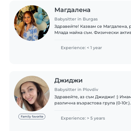
Магдалена
Babysitter in Burgas
Здравейте! Казвам се Магдалена, р
Млада майка съм. Физически актив
силови тренировки, нямам пробле
тежест, багажи, дълго приспиване.
Experience: < 1 year
Джиджи
Babysitter in Plovdiv
Здравейте, аз съм Джиджи! :) Имам
различна възрастова група (0-10г.
педагогическо образование съм. 
и разполагам с кола. Определям се
Family favorite
Experience: > 5 years