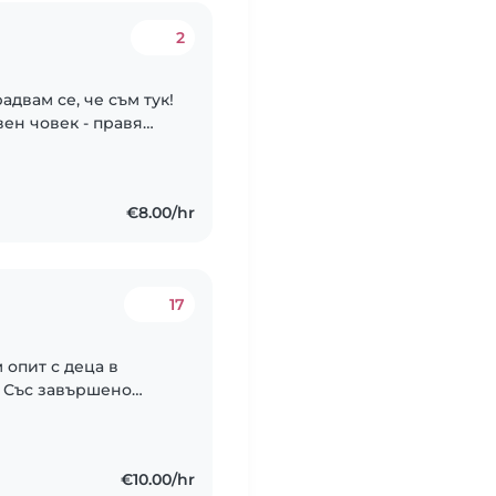
2
адвам се, че съм тук!
ен човек - правя
м със стълби,
.
€8.00/hr
17
 опит с деца в
). Със завършено
Активен шофьор съм
бе..
€10.00/hr