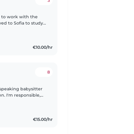
3
t to work with the
ved to Sofia to study
 the perfect situation
€10.00/hr
8
 speaking babysitter
en. I'm responsible,
 kids. If you're
€15.00/hr