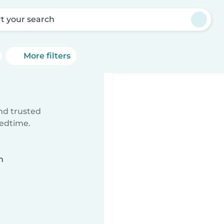
rt your search
More filters
ind trusted
bedtime.
n