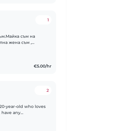
1
ъм.Майка съм на
лна жена съм ,
а тях с
а.Гледала съм..
€5.00/hr
2
 20-year-old who loves
t have any
, I've spent a lot of