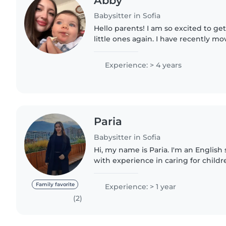
Abby
Babysitter in Sofia
Hello parents! I am so excited to ge
little ones again. I have recently mo
all the way from Argentina! which is
for me..
Experience: > 4 years
Paria
Babysitter in Sofia
Hi, my name is Paria. I'm an English
with experience in caring for childr
patient, and I truly love working with
looking for..
Family favorite
Experience: > 1 year
(2)