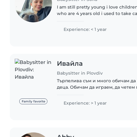
I am still pretty young i love children
who are 4 years old i used to take ca
the time so i have experience i am f
Experience: < 1 year
Ивайла
Babysitter in Plovdiv
Търпелива съм и много обичам да
деца. Обичам да играем, да четем
давам внимание и грижа. Вярвам,
топлината са най-важното, когато..
Family favorite
Experience: > 1 year