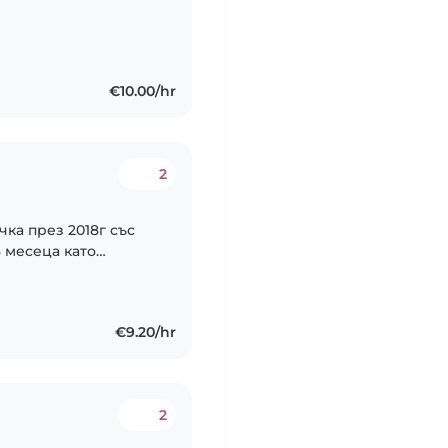
тяхното щастливо и
€10.00/hr
2
чка през 2018г със
 месеца като
като готвач.Много ми
ичах..
€9.20/hr
2