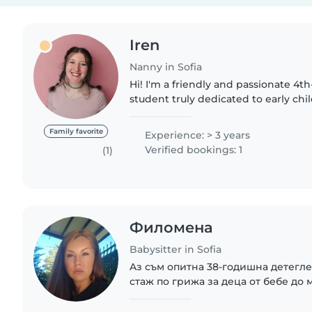
Iren
Nanny in Sofia
Hi! I'm a friendly and passionate 4t
student truly dedicated to early c
Along with my studies, I have gain
experience working..
Family favorite
Experience: > 3 years
Verified bookings: 1
(1)
Филомена
Babysitter in Sofia
Aз съм опитна 38-годишна детегле
стаж по грижа за деца от бебе до 
български език. Известна съм с то
приятелска и грижовна...