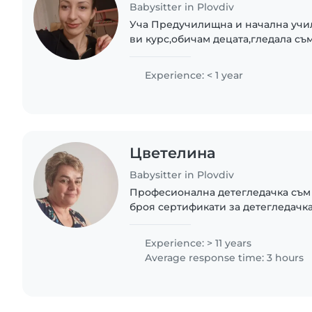
Babysitter in Plovdiv
Уча Предучилищна и начална учил
ви курс,обичам децата,гледала съ
Experience: < 1 year
Цветелина
Babysitter in Plovdiv
Професионална детегледачка съм о
броя сертификати за детегледачка 
годишна възраст Била съм приеме
бебета до тяхното усиновавяне Би
Experience: > 11 years
Average response time: 3 hours