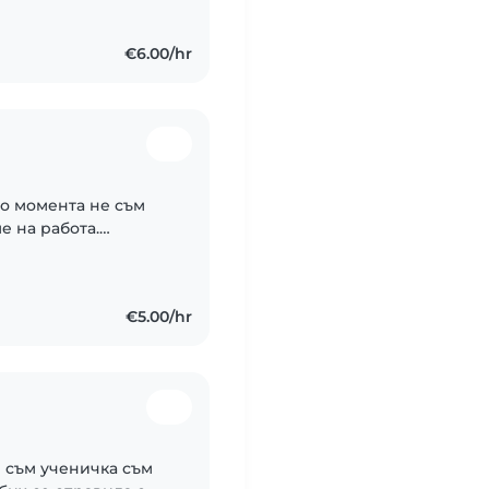
я!
€6.00/hr
До момента не съм
е на работа.
ред децата умея да
€5.00/hr
 съм ученичка съм