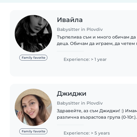
Ивайла
Babysitter in Plovdiv
Търпелива съм и много обичам да
деца. Обичам да играем, да четем
давам внимание и грижа. Вярвам,
топлината са най-важното, когато..
Family favorite
Experience: > 1 year
Джиджи
Babysitter in Plovdiv
Здравейте, аз съм Джиджи! :) Имам
различна възрастова група (0-10г.
педагогическо образование съм. 
и разполагам с кола. Определям се
Family favorite
Experience: > 5 years