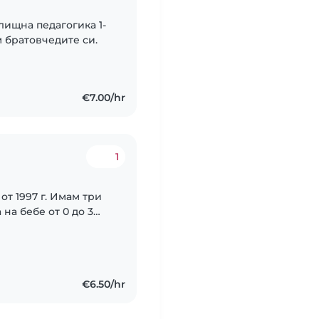
ищна педагогика 1-
м братовчедите си.
€7.00/hr
1
т 1997 г. Имам три
на бебе от 0 до 3
н подител.на 4
ла..
€6.50/hr