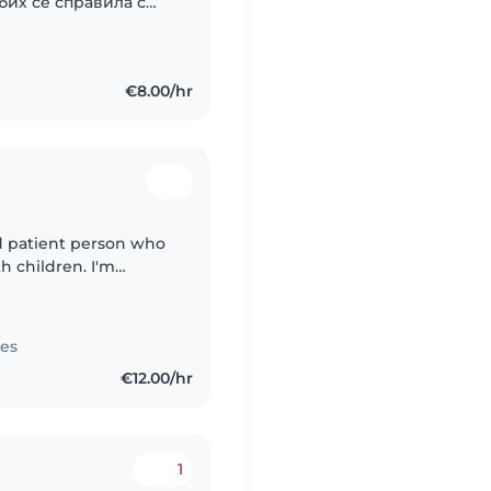
бих се справила с
а бързо се
кино и..
€8.00/hr
nd patient person who
h children. I'm
g a safe, fun, and
tes
€12.00/hr
1