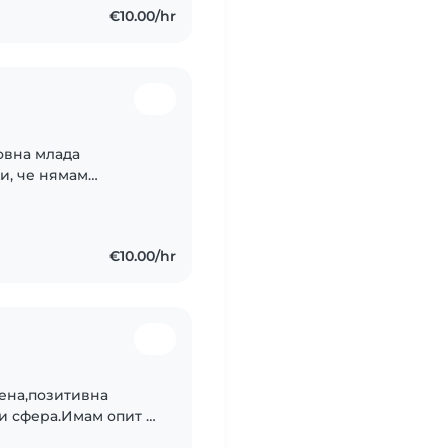
€10.00/hr
овна млада
ки, че нямам
практика с деца на
йнейджъри...
€10.00/hr
ена,позитивна
зи сфера.Имам опит в
2 до 9