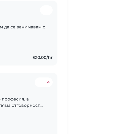
м да се занимавам с
€10.00/hr
4
о професия, а
ляма отговорност,
м с три години
ачка..