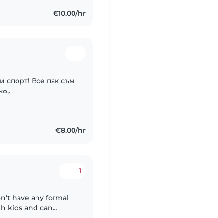
€10.00/hr
и спорт! Все пак съм
о,.
€8.00/hr
1
ith kids and can