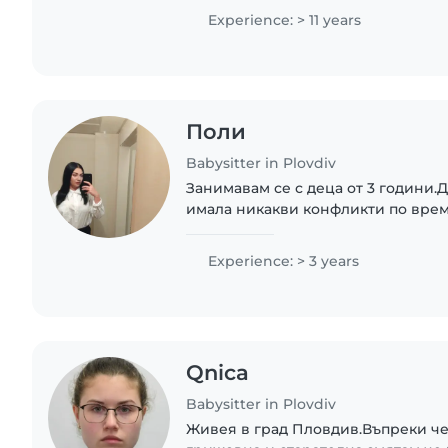
години.Очаквам вашите съобщени
Experience: > 11 years
Поли
Babysitter in Plovdiv
Занимавам се с деца от 3 години.
имала никакви конфликти по врем
Приятно ми е да гледам деца. Спо
ги развличам с игри.
Experience: > 3 years
Qnica
Babysitter in Plovdiv
Живея в град Пловдив.Въпреки че