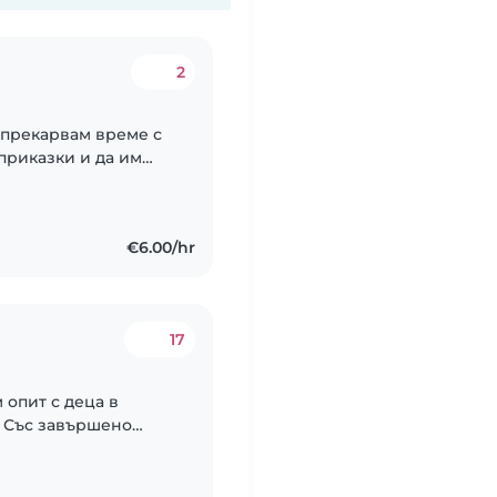
2
 прекарвам време с
 приказки и да им
 че спокойствието и
€6.00/hr
17
 опит с деца в
). Със завършено
Активен шофьор съм
бе..