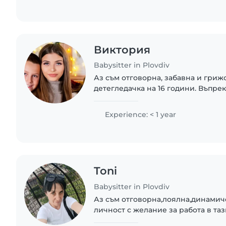
Виктория
Babysitter in Plovdiv
Аз съм отговорна, забавна и гриж
детегледачка на 16 години. Въпре
професионален опит, имам много 
всички възрасти - от бебета до ти
Experience: < 1 year
Toni
Babysitter in Plovdiv
Аз съм отговорна,лоялна,динамич
личност с желание за работа в та
отглеждане и обучение на деца от 