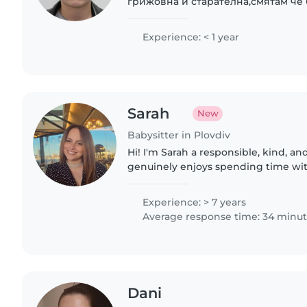
грижовна и старателна,смятам че 
дадените ми задължения.Също так
приспособявам.Интересувам се от 
Experience: < 1 year
Sarah
New
Babysitter in Plovdiv
Hi! I'm Sarah a responsible, kind, a
genuinely enjoys spending time wit
reliable, organized, and love creatin
caring environment...
Experience: > 7 years
Average response time: 34 minu
Dani