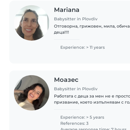
Mariana
Babysitter in Plovdiv
Отговорна, грижовен, мила, обича
деца!!!!
Experience: > 11 years
Моазес
Babysitter in Plovdiv
Работата с деца за мен не е прост
призвание, което изпълнявам с го
търпение и отдаденост. Разполага
професионален опит като детеглед
Experience: > 5 years
References: 3
Average response time: 7 hours