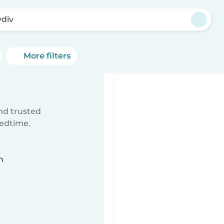
vdiv
More filters
ind trusted
bedtime.
n