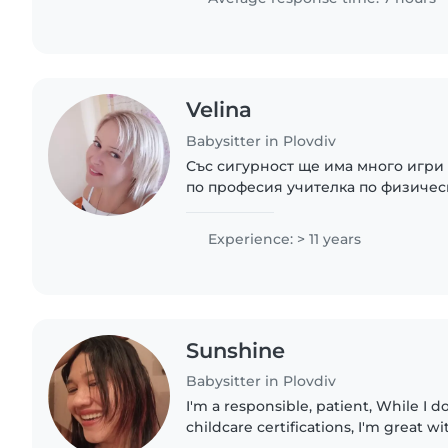
Velina
Babysitter in Plovdiv
Със сигурност ще има много игри 
по професия учителка по физическ
Experience: > 11 years
Sunshine
Babysitter in Plovdiv
I'm a responsible, patient, While I don't have any formal
childcare certifications, I'm great w