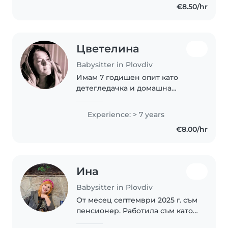
€8.50/hr
отговорна личност. Предлагам
широк набор от умения..
Цветелина
Babysitter in Plovdiv
Имам 7 годишен опит като
детегледачка и домашна
помощница и отгледан 16
годишен син. Аз съм
Experience: > 7 years
перфекционист във всичко.
€8.00/hr
Обичам нещата да са ми
подредени, да си планирам
работния ден..
Ина
Babysitter in Plovdiv
От месец септември 2025 г. съм
пенсионер. Работила съм като
учител по музика в детска