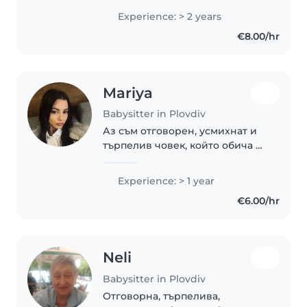
Националност:Българско
Experience: > 2 years
Завърших средното си
€8.00/hr
образувание в СОУ "МАКСИМ
РАЙКОВИЧ" със специалност
Информационни..
Mariya
Babysitter in Plovdiv
Аз съм отговорен, усмихнат и
търпелив човек, който обича да
прекарва време с деца. Обичам
да измислям забавни игри,
Experience: > 1 year
творчески занимания и винаги
€6.00/hr
се старая децата да се чувстват
спокойни,..
Neli
Babysitter in Plovdiv
Отговорна, търпелива,