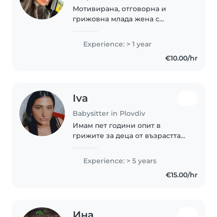
Мотивирана, отговорна и
грижовна млада жена с
желание да работи като
детегледачка. Обичам да
Experience: > 1 year
общувам с деца и умея да
€10.00/hr
създавам спокойна, безопасна
и приятна среда за тях.
Отличавам..
Iva
Babysitter in Plovdiv
Имам пет години опит в
грижите за деца от възрастта
бебе до предучилищна. Мойте
умения включват рисуване и
Experience: > 5 years
организиране на забавни игри.
€15.00/hr
Предпочитам работа в дома на
семейството. С..
Ина