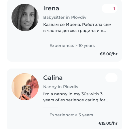
Irena
1
Babysitter in Plovdiv
Казвам се Ирена. Работила съм
в частна детска градина и в
училище с деца от 1 до 4 клас.
Experience: > 10 years
€8.00/hr
Galina
Nanny in Plovdiv
I'm a nanny in my 30s with 3
years of experience caring for
toddlers. I'm empathetic, calm,
and caring, with a special talent
Experience: > 3 years
for engaging children through
€15.00/hr
drawing, reading, and music...