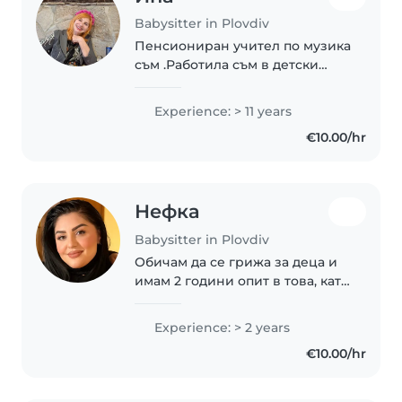
Babysitter in Plovdiv
Пенсиониран учител по музика
съм .Работила съм в детски
градини в гр. Пловдив .
Experience: > 11 years
€10.00/hr
Нефка
Babysitter in Plovdiv
Обичам да се грижа за деца и
имам 2 години опит в това, като
съм работила основно с бебета
и малки деца. Притежавам
Experience: > 2 years
сертификат за първа помощ и
€10.00/hr
съм запозната с всички важни
умения..