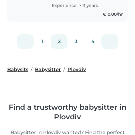
градина
Experience: > 11 years
€10.00/hr
1
2
3
4
Babysits
Babysitter
Plovdiv
Find a trustworthy babysitter in
Plovdiv
Babysitter in Plovdiv wanted? Find the perfect