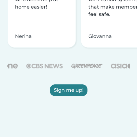
home easier!
that make membe
feel safe.
Nerina
Giovanna
Sign me up!