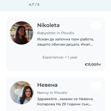
4.7 / 5
Nikoleta
Babysitter in Plovdiv
Искам да започна тази работа,
защото обичам децата. Имат
нужда от внимание и много
игри за да се развиват
Experience: < 1 year
правилно.
€15.00/hr
Невена
Nanny in Plovdiv
Здравейте , казвам се Невена
Коларова На 29 години съм,
родена в град Габрово .