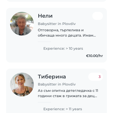
Нели
Babysitter in Plovdiv
Отговорна, търпелива и
обичаща много децата. Имам
опит с деца.
Experience: > 10 years
€10.00/hr
Тиберина
3
Babysitter in Plovdiv
Аз съм опитна детегледачка с 11
години стаж в грижата за деца
от бебета до предучилищна
възраст. Смятам се за
Experience: > 11 years
грижовна, търпелива и