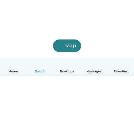
Map
Home
Search
Bookings
Messages
Favorites
English
How it works
Help
Terms & Privacy
Pricing
Company details
Babysits for Work