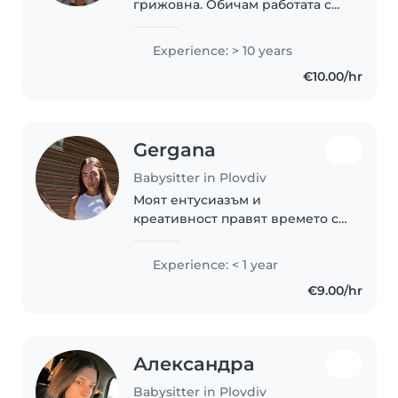
грижовна. Обичам работата с
децата. Имам опит. Ще
запълним времето на детето с
Experience: > 10 years
игри, четене, песнички,
€10.00/hr
занимавки, домашна работа.
Стриктно следвам
изискванията..
Gergana
Babysitter in Plovdiv
Моят ентусиазъм и
креативност правят времето с
децата невероятно забавно.
Обичам да играя, рисувам и да
Experience: < 1 year
творя музика с малчуганите. С
€9.00/hr
удоволствие ще се грижа за
вашето дете у дома,..
Александра
Babysitter in Plovdiv